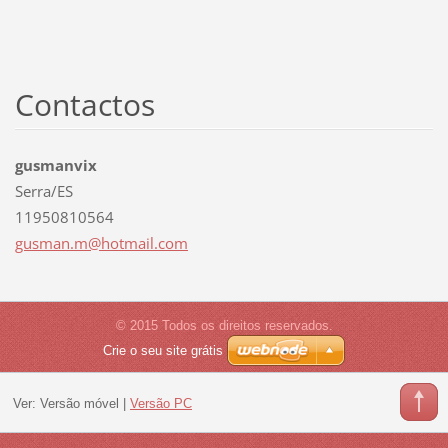
Contactos
gusmanvix
Serra/ES
11950810564
gusman.m
@hotmail
.com
© 2015 Todos os direitos reservados.
Crie o seu site grátis
Ver:
Versão móvel
|
Versão PC