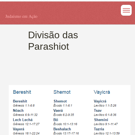
Judaísmo em Ação
Divisão das
Parashiot